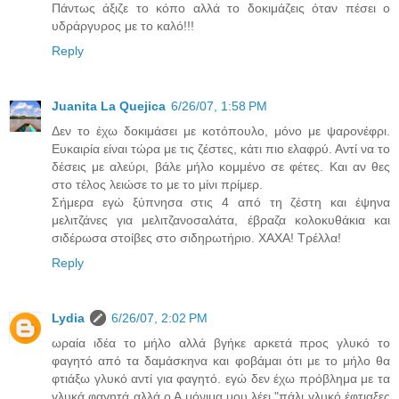
Πάντως άξιζε το κόπο αλλά το δοκιμάζεις όταν πέσει ο
υδράργυρος με το καλό!!!
Reply
Juanita La Quejica
6/26/07, 1:58 PM
Δεν το έχω δοκιμάσει με κοτόπουλο, μόνο με ψαρονέφρι.
Ευκαιρία είναι τώρα με τις ζέστες, κάτι πιο ελαφρύ. Αντί να το
δέσεις με αλεύρι, βάλε μήλο κομμένο σε φέτες. Και αν θες
στο τέλος λειώσε το με το μίνι πρίμερ.
Σήμερα εγώ ξύπνησα στις 4 από τη ζέστη και έψηνα
μελιτζάνες για μελιτζανοσαλάτα, έβραζα κολοκυθάκια και
σιδέρωσα στοίβες στο σιδηρωτήριο. ΧΑΧΑ! Τρέλλα!
Reply
Lydia
6/26/07, 2:02 PM
ωραία ιδέα το μήλο αλλά βγήκε αρκετά προς γλυκό το
φαγητό από τα δαμάσκηνα και φοβάμαι ότι με το μήλο θα
φτιάξω γλυκό αντί για φαγητό. εγώ δεν έχω πρόβλημα με τα
γλυκά φαγητά αλλά ο Α μόνιμα μου λέει "πάλι γλυκό έφτιαξες