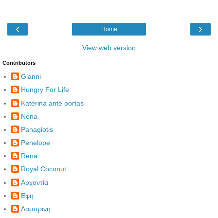
‹
›
Home
View web version
Contributors
Gianni
Hungry For Life
Katerina ante portas
Nena
Panagiotis
Penelope
Rena
Royal Coconut
Αρχοντία
Εφη
Λαμπρινη