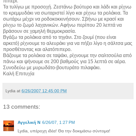
πιπέρι.
Τα τυλίγω με προσοχή. Ζεστάνω βούτυρο και λάδι και ρίχνω
το κρεμμυδάκι να σωταριστεί λίγο και ρίχνω τα ρολάκια. Τα
σωτάρω μέχρι να ροδοκοκκινήσουν. Σβήνω με κρασί και
ρίνχω το ζωμό λαχανικών. Αφήνω περίπου 20 λεπτά να
βράσουν σε χαμηλή θερμοκρασία.
Βγάζω τα ρολάκια από το τηγάνι. Στο ζουμί (που είναι
αρκετό) ρίχνουμε το αλευράκι για να πήξει λίγο η σάλτσα μας
προσθέτοντας και αλατόπιπερο.
Βάζουμε τα ρολάκια σε ταψάκι, ρίχνουμε την σαλτσούλα από
πάνω και ψήνουμε σε 200 βαθμούς για 15 λεπτά σε αέρα.
Συνοδεύω με μυρωδάτο-βουτυράτο πιλαφάκι.
Καλή Επιτυχία
Lydia
at
6/26/2007 12:45:00 PM
13 comments:
Αγγελική Ν
6/26/07, 1:27 PM
Lydia, υπέροχη ιδέα! Θα την δοκιμάσω σύντομα!